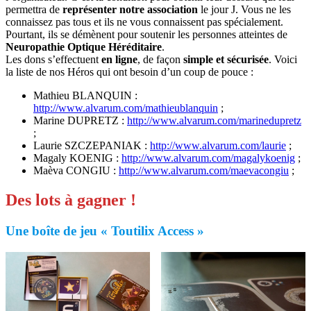
permettra de
représenter notre association
le jour J. Vous ne les
connaissez pas tous et ils ne vous connaissent pas spécialement.
Pourtant, ils se démènent pour soutenir les personnes atteintes de
Neuropathie Optique Héréditaire
.
Les dons s’effectuent
en ligne
, de façon
simple et sécurisée
. Voici
la liste de nos Héros qui ont besoin d’un coup de pouce :
Mathieu BLANQUIN :
http://www.alvarum.com/mathieublanquin
;
Marine DUPRETZ :
http://www.alvarum.com/marinedupretz
;
Laurie SZCZEPANIAK :
http://www.alvarum.com/laurie
;
Magaly KOENIG :
http://www.alvarum.com/magalykoenig
;
Maèva CONGIU :
http://www.alvarum.com/maevacongiu
;
Des lots à gagner !
Une boîte de jeu « Toutilix Access »