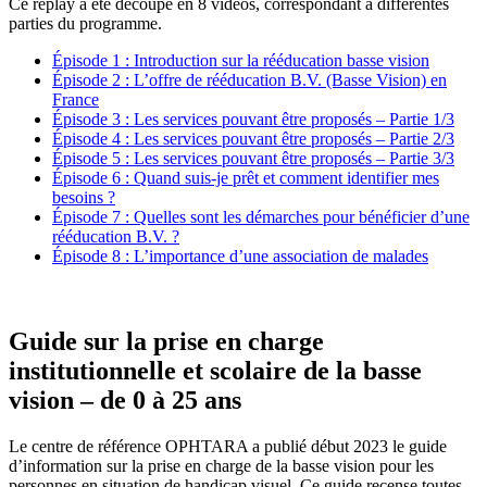
Ce replay a été découpé en 8 vidéos, correspondant à différentes
parties du programme.
Épisode 1 : Introduction sur la rééducation basse vision
Épisode 2 : L’offre de rééducation B.V. (Basse Vision) en
France
Épisode 3 : Les services pouvant être proposés – Partie 1/3
Épisode 4 : Les services pouvant être proposés – Partie 2/3
Épisode 5 : Les services pouvant être proposés – Partie 3/3
Épisode 6 : Quand suis-je prêt et comment identifier mes
besoins ?
Épisode 7 : Quelles sont les démarches pour bénéficier d’une
rééducation B.V. ?
Épisode 8 : L’importance d’une association de malades
Guide sur la prise en charge
institutionnelle et scolaire de la basse
vision – de 0 à 25 ans
Le centre de référence OPHTARA a publié début 2023 le guide
d’information sur la prise en charge de la basse vision pour les
personnes en situation de handicap visuel. Ce guide recense toutes