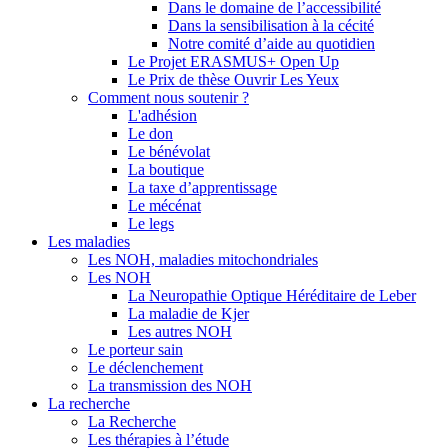
Dans le domaine de l’accessibilité
Dans la sensibilisation à la cécité
Notre comité d’aide au quotidien
Le Projet ERASMUS+ Open Up
Le Prix de thèse Ouvrir Les Yeux
Comment nous soutenir ?
L'adhésion
Le don
Le bénévolat
La boutique
La taxe d’apprentissage
Le mécénat
Le legs
Les maladies
Les NOH, maladies mitochondriales
Les NOH
La Neuropathie Optique Héréditaire de Leber
La maladie de Kjer
Les autres NOH
Le porteur sain
Le déclenchement
La transmission des NOH
La recherche
La Recherche
Les thérapies à l’étude