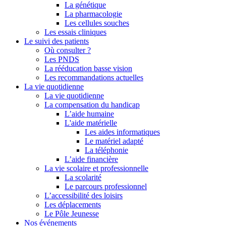
La génétique
La pharmacologie
Les cellules souches
Les essais cliniques
Le suivi des patients
Où consulter ?
Les PNDS
La rééducation basse vision
Les recommandations actuelles
La vie quotidienne
La vie quotidienne
La compensation du handicap
L’aide humaine
L'aide matérielle
Les aides informatiques
Le matériel adapté
La téléphonie
L’aide financière
La vie scolaire et professionnelle
La scolarité
Le parcours professionnel
L’accessibilité des loisirs
Les déplacements
Le Pôle Jeunesse
Nos événements