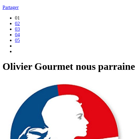
Partager
01
02
03
04
05
Olivier Gourmet nous parraine