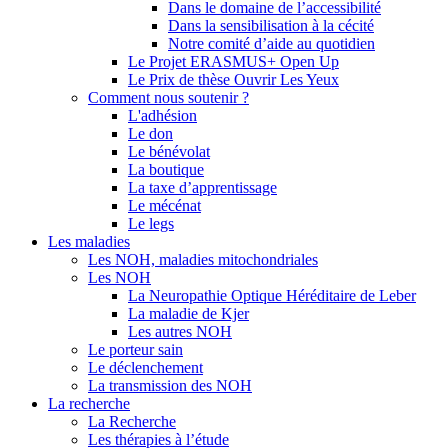
Dans le domaine de l’accessibilité
Dans la sensibilisation à la cécité
Notre comité d’aide au quotidien
Le Projet ERASMUS+ Open Up
Le Prix de thèse Ouvrir Les Yeux
Comment nous soutenir ?
L'adhésion
Le don
Le bénévolat
La boutique
La taxe d’apprentissage
Le mécénat
Le legs
Les maladies
Les NOH, maladies mitochondriales
Les NOH
La Neuropathie Optique Héréditaire de Leber
La maladie de Kjer
Les autres NOH
Le porteur sain
Le déclenchement
La transmission des NOH
La recherche
La Recherche
Les thérapies à l’étude