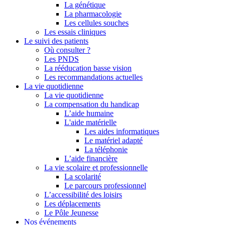
La génétique
La pharmacologie
Les cellules souches
Les essais cliniques
Le suivi des patients
Où consulter ?
Les PNDS
La rééducation basse vision
Les recommandations actuelles
La vie quotidienne
La vie quotidienne
La compensation du handicap
L’aide humaine
L'aide matérielle
Les aides informatiques
Le matériel adapté
La téléphonie
L’aide financière
La vie scolaire et professionnelle
La scolarité
Le parcours professionnel
L’accessibilité des loisirs
Les déplacements
Le Pôle Jeunesse
Nos événements